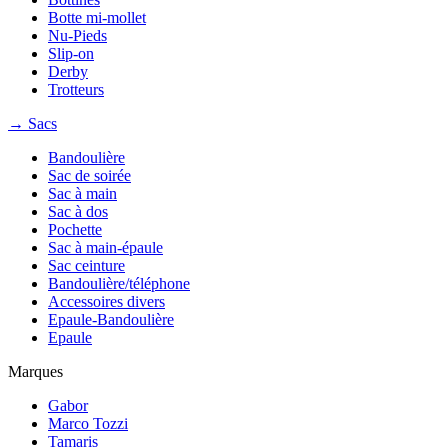
Botte mi-mollet
Nu-Pieds
Slip-on
Derby
Trotteurs
→ Sacs
Bandoulière
Sac de soirée
Sac à main
Sac à dos
Pochette
Sac à main-épaule
Sac ceinture
Bandoulière/téléphone
Accessoires divers
Epaule-Bandoulière
Epaule
Marques
Gabor
Marco Tozzi
Tamaris