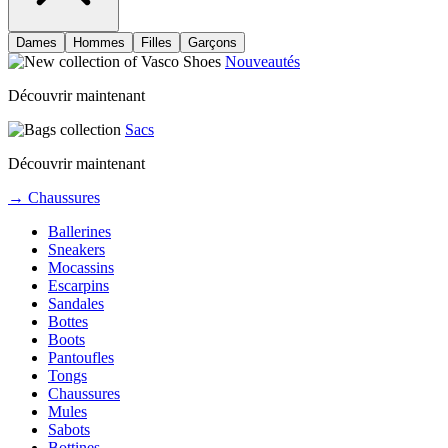
Dames
Hommes
Filles
Garçons
Nouveautés
Découvrir maintenant
Sacs
Découvrir maintenant
→ Chaussures
Ballerines
Sneakers
Mocassins
Escarpins
Sandales
Bottes
Boots
Pantoufles
Tongs
Chaussures
Mules
Sabots
Bottines