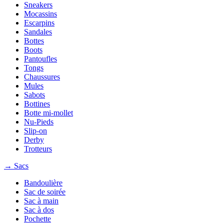
Sneakers
Mocassins
Escarpins
Sandales
Bottes
Boots
Pantoufles
Tongs
Chaussures
Mules
Sabots
Bottines
Botte mi-mollet
Nu-Pieds
Slip-on
Derby
Trotteurs
→ Sacs
Bandoulière
Sac de soirée
Sac à main
Sac à dos
Pochette