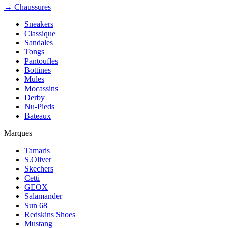
→ Chaussures
Sneakers
Classique
Sandales
Tongs
Pantoufles
Bottines
Mules
Mocassins
Derby
Nu-Pieds
Bateaux
Marques
Tamaris
S.Oliver
Skechers
Cetti
GEOX
Salamander
Sun 68
Redskins Shoes
Mustang