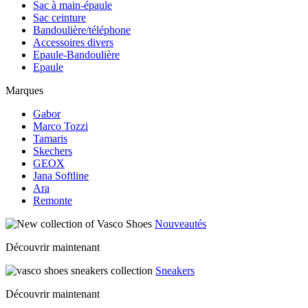
Sac à main-épaule
Sac ceinture
Bandoulière/téléphone
Accessoires divers
Epaule-Bandoulière
Epaule
Marques
Gabor
Marco Tozzi
Tamaris
Skechers
GEOX
Jana Softline
Ara
Remonte
Nouveautés
Découvrir maintenant
Sneakers
Découvrir maintenant