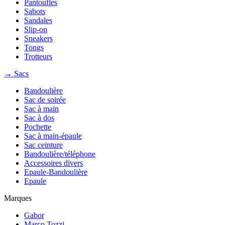
Pantoufles
Sabots
Sandales
Slip-on
Sneakers
Tongs
Trotteurs
→ Sacs
Bandoulière
Sac de soirée
Sac à main
Sac à dos
Pochette
Sac à main-épaule
Sac ceinture
Bandoulière/téléphone
Accessoires divers
Epaule-Bandoulière
Epaule
Marques
Gabor
Marco Tozzi