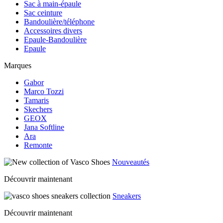
Sac à main-épaule
Sac ceinture
Bandoulière/téléphone
Accessoires divers
Epaule-Bandoulière
Epaule
Marques
Gabor
Marco Tozzi
Tamaris
Skechers
GEOX
Jana Softline
Ara
Remonte
Nouveautés
Découvrir maintenant
Sneakers
Découvrir maintenant