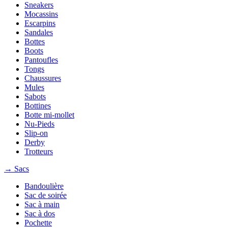
Sneakers
Mocassins
Escarpins
Sandales
Bottes
Boots
Pantoufles
Tongs
Chaussures
Mules
Sabots
Bottines
Botte mi-mollet
Nu-Pieds
Slip-on
Derby
Trotteurs
→ Sacs
Bandoulière
Sac de soirée
Sac à main
Sac à dos
Pochette