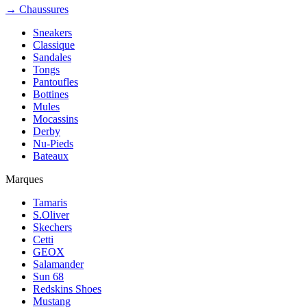
→ Chaussures
Sneakers
Classique
Sandales
Tongs
Pantoufles
Bottines
Mules
Mocassins
Derby
Nu-Pieds
Bateaux
Marques
Tamaris
S.Oliver
Skechers
Cetti
GEOX
Salamander
Sun 68
Redskins Shoes
Mustang