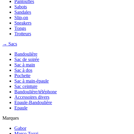
Pantoufles
Sabots
Sandales
Slip-on
Sneakers
Tongs
Trotteurs
→ Sacs
Bandoulière
Sac de soirée
Sac à main
Sac à dos
Pochette
Sac à main-épaule
Sac ceinture
Bandoulière/téléphone
Accessoires divers
Epaule-Bandoulière
Epaule
Marques
Gabor
Marco Tozzi