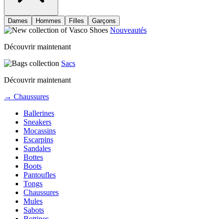
Dames
Hommes
Filles
Garçons
Nouveautés
Découvrir maintenant
Sacs
Découvrir maintenant
→ Chaussures
Ballerines
Sneakers
Mocassins
Escarpins
Sandales
Bottes
Boots
Pantoufles
Tongs
Chaussures
Mules
Sabots
Bottines