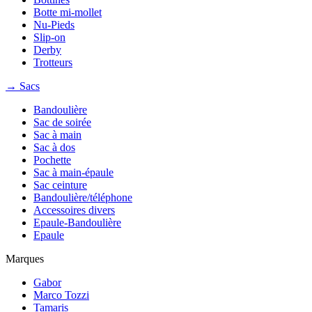
Botte mi-mollet
Nu-Pieds
Slip-on
Derby
Trotteurs
→ Sacs
Bandoulière
Sac de soirée
Sac à main
Sac à dos
Pochette
Sac à main-épaule
Sac ceinture
Bandoulière/téléphone
Accessoires divers
Epaule-Bandoulière
Epaule
Marques
Gabor
Marco Tozzi
Tamaris