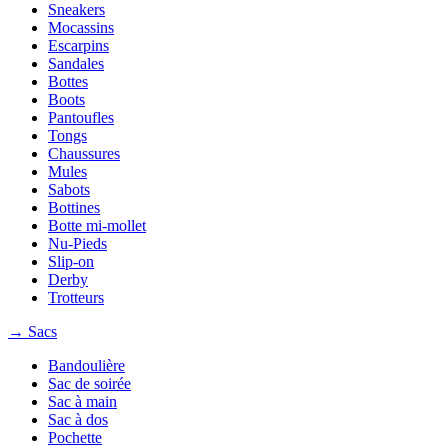
Sneakers
Mocassins
Escarpins
Sandales
Bottes
Boots
Pantoufles
Tongs
Chaussures
Mules
Sabots
Bottines
Botte mi-mollet
Nu-Pieds
Slip-on
Derby
Trotteurs
→ Sacs
Bandoulière
Sac de soirée
Sac à main
Sac à dos
Pochette