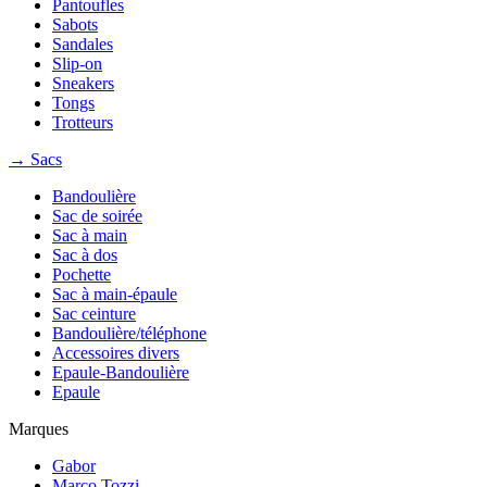
Pantoufles
Sabots
Sandales
Slip-on
Sneakers
Tongs
Trotteurs
→ Sacs
Bandoulière
Sac de soirée
Sac à main
Sac à dos
Pochette
Sac à main-épaule
Sac ceinture
Bandoulière/téléphone
Accessoires divers
Epaule-Bandoulière
Epaule
Marques
Gabor
Marco Tozzi