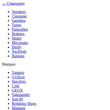
→ Chaussures
Sneakers
Classique
Sandales
Tongs
Pantoufles
Bottines
Mules
Mocassins
Derby
Nu-Pieds
Bateaux
Marques
Tamaris
S.Oliver
Skechers
Cetti
GEOX
Salamander
Sun 68
Redskins Shoes
Mustang