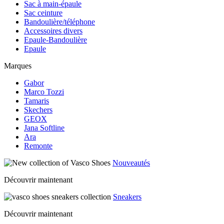
Sac à main-épaule
Sac ceinture
Bandoulière/téléphone
Accessoires divers
Epaule-Bandoulière
Epaule
Marques
Gabor
Marco Tozzi
Tamaris
Skechers
GEOX
Jana Softline
Ara
Remonte
Nouveautés
Découvrir maintenant
Sneakers
Découvrir maintenant