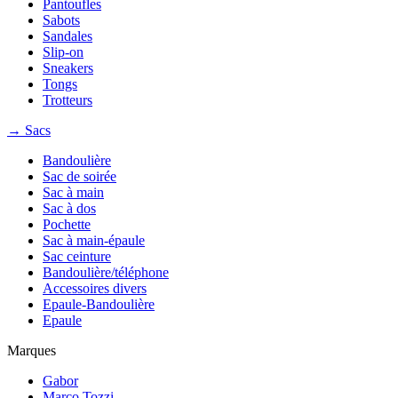
Pantoufles
Sabots
Sandales
Slip-on
Sneakers
Tongs
Trotteurs
→ Sacs
Bandoulière
Sac de soirée
Sac à main
Sac à dos
Pochette
Sac à main-épaule
Sac ceinture
Bandoulière/téléphone
Accessoires divers
Epaule-Bandoulière
Epaule
Marques
Gabor
Marco Tozzi