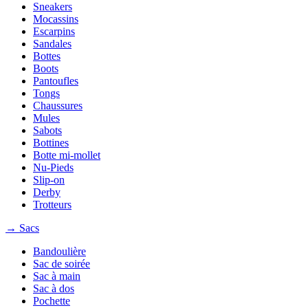
Sneakers
Mocassins
Escarpins
Sandales
Bottes
Boots
Pantoufles
Tongs
Chaussures
Mules
Sabots
Bottines
Botte mi-mollet
Nu-Pieds
Slip-on
Derby
Trotteurs
→ Sacs
Bandoulière
Sac de soirée
Sac à main
Sac à dos
Pochette