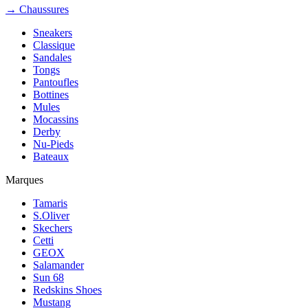
→ Chaussures
Sneakers
Classique
Sandales
Tongs
Pantoufles
Bottines
Mules
Mocassins
Derby
Nu-Pieds
Bateaux
Marques
Tamaris
S.Oliver
Skechers
Cetti
GEOX
Salamander
Sun 68
Redskins Shoes
Mustang