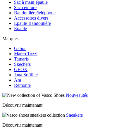
Sac à main-épaule
Sac ceinture
Bandoulière/téléphone
Accessoires divers
Epaule-Bandoulière
Epaule
Marques
Gabor
Marco Tozzi
Tamaris
Skechers
GEOX
Jana Softline
Ara
Remonte
Nouveautés
Découvrir maintenant
Sneakers
Découvrir maintenant