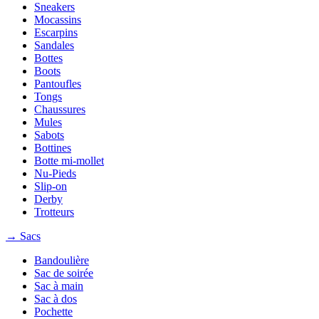
Sneakers
Mocassins
Escarpins
Sandales
Bottes
Boots
Pantoufles
Tongs
Chaussures
Mules
Sabots
Bottines
Botte mi-mollet
Nu-Pieds
Slip-on
Derby
Trotteurs
→ Sacs
Bandoulière
Sac de soirée
Sac à main
Sac à dos
Pochette