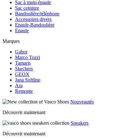
Sac à main-épaule
Sac ceinture
Bandoulière/téléphone
Accessoires divers
Epaule-Bandoulière
Epaule
Marques
Gabor
Marco Tozzi
Tamaris
Skechers
GEOX
Jana Softline
Ara
Remonte
Nouveautés
Découvrir maintenant
Sneakers
Découvrir maintenant