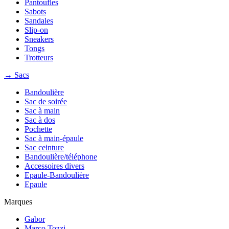
Pantoufles
Sabots
Sandales
Slip-on
Sneakers
Tongs
Trotteurs
→ Sacs
Bandoulière
Sac de soirée
Sac à main
Sac à dos
Pochette
Sac à main-épaule
Sac ceinture
Bandoulière/téléphone
Accessoires divers
Epaule-Bandoulière
Epaule
Marques
Gabor
Marco Tozzi