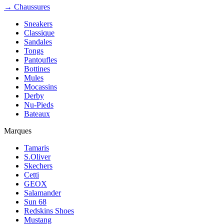
→ Chaussures
Sneakers
Classique
Sandales
Tongs
Pantoufles
Bottines
Mules
Mocassins
Derby
Nu-Pieds
Bateaux
Marques
Tamaris
S.Oliver
Skechers
Cetti
GEOX
Salamander
Sun 68
Redskins Shoes
Mustang