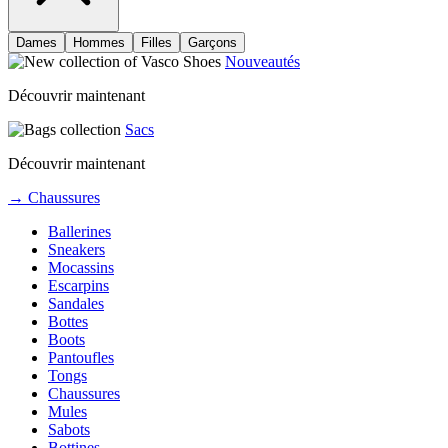
Dames
Hommes
Filles
Garçons
Nouveautés
Découvrir maintenant
Sacs
Découvrir maintenant
→ Chaussures
Ballerines
Sneakers
Mocassins
Escarpins
Sandales
Bottes
Boots
Pantoufles
Tongs
Chaussures
Mules
Sabots
Bottines