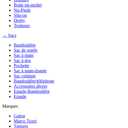
Botte mi-mollet
Nu-Pieds
Slip-on
Derby
Trotteurs
→ Sacs
Bandoulière
Sac de soirée
Sac à main
Sac à dos
Pochette
Sac à main-épaule
Sac ceinture
Bandoulière/téléphone
Accessoires divers
Epaule-Bandoulière
Epaule
Marques
Gabor
Marco Tozzi
Tamaris