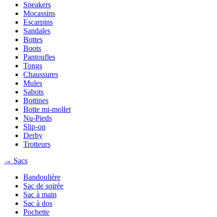
Sneakers
Mocassins
Escarpins
Sandales
Bottes
Boots
Pantoufles
Tongs
Chaussures
Mules
Sabots
Bottines
Botte mi-mollet
Nu-Pieds
Slip-on
Derby
Trotteurs
→ Sacs
Bandoulière
Sac de soirée
Sac à main
Sac à dos
Pochette