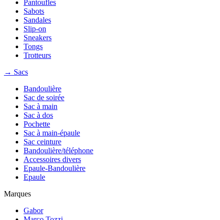
Pantoufles
Sabots
Sandales
Slip-on
Sneakers
Tongs
Trotteurs
→ Sacs
Bandoulière
Sac de soirée
Sac à main
Sac à dos
Pochette
Sac à main-épaule
Sac ceinture
Bandoulière/téléphone
Accessoires divers
Epaule-Bandoulière
Epaule
Marques
Gabor
Marco Tozzi