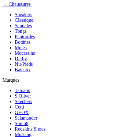
→ Chaussures
Sneakers
Classique
Sandales
Tongs
Pantoufles
Bottines
Mules
Mocassins
Derby
Nu-Pieds
Bateaux
Marques
Tamaris
S.Oliver
Skechers
Cetti
GEOX
Salamander
Sun 68
Redskins Shoes
Mustang