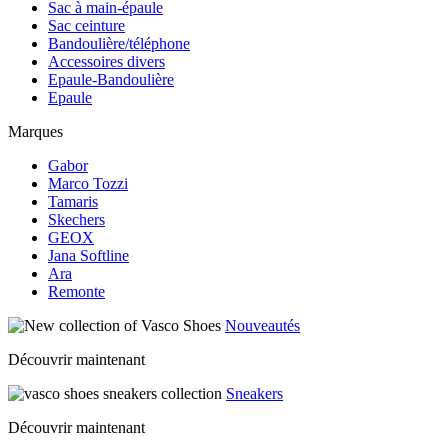
Sac à main-épaule
Sac ceinture
Bandoulière/téléphone
Accessoires divers
Epaule-Bandoulière
Epaule
Marques
Gabor
Marco Tozzi
Tamaris
Skechers
GEOX
Jana Softline
Ara
Remonte
Nouveautés
Découvrir maintenant
Sneakers
Découvrir maintenant