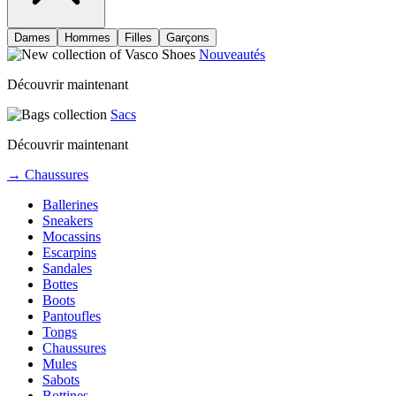
Dames
Hommes
Filles
Garçons
Nouveautés
Découvrir maintenant
Sacs
Découvrir maintenant
→ Chaussures
Ballerines
Sneakers
Mocassins
Escarpins
Sandales
Bottes
Boots
Pantoufles
Tongs
Chaussures
Mules
Sabots
Bottines