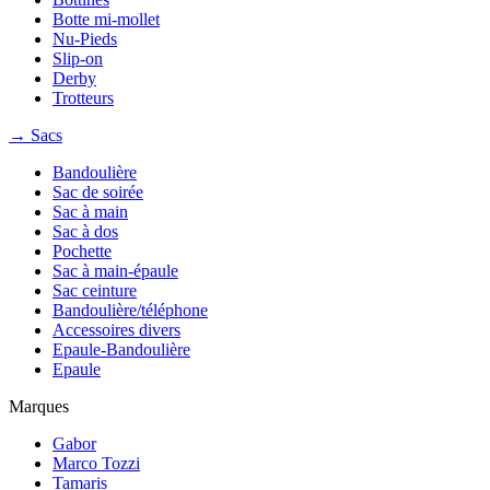
Botte mi-mollet
Nu-Pieds
Slip-on
Derby
Trotteurs
→ Sacs
Bandoulière
Sac de soirée
Sac à main
Sac à dos
Pochette
Sac à main-épaule
Sac ceinture
Bandoulière/téléphone
Accessoires divers
Epaule-Bandoulière
Epaule
Marques
Gabor
Marco Tozzi
Tamaris