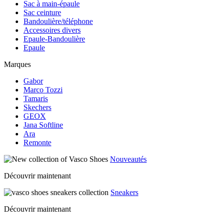
Sac à main-épaule
Sac ceinture
Bandoulière/téléphone
Accessoires divers
Epaule-Bandoulière
Epaule
Marques
Gabor
Marco Tozzi
Tamaris
Skechers
GEOX
Jana Softline
Ara
Remonte
Nouveautés
Découvrir maintenant
Sneakers
Découvrir maintenant