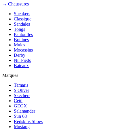
→ Chaussures
Sneakers
Classique
Sandales
Tongs
Pantoufles
Bottines
Mules
Mocassins
Derby
Nu-Pieds
Bateaux
Marques
Tamaris
S.Oliver
Skechers
Cetti
GEOX
Salamander
Sun 68
Redskins Shoes
Mustang