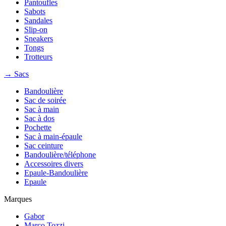
Pantoufles
Sabots
Sandales
Slip-on
Sneakers
Tongs
Trotteurs
→ Sacs
Bandoulière
Sac de soirée
Sac à main
Sac à dos
Pochette
Sac à main-épaule
Sac ceinture
Bandoulière/téléphone
Accessoires divers
Epaule-Bandoulière
Epaule
Marques
Gabor
Marco Tozzi