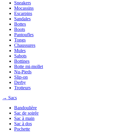
Sneakers
Mocassins
Escarpins
Sandales
Bottes
Boots
Pantoufles
Tongs
Chaussures
Mules
Sabots
Bottines
Botte mi-mollet
Nu-Pieds
Slip-on
Derby
Trotteurs
→ Sacs
Bandoulière
Sac de soirée
Sac à main
Sac à dos
Pochette