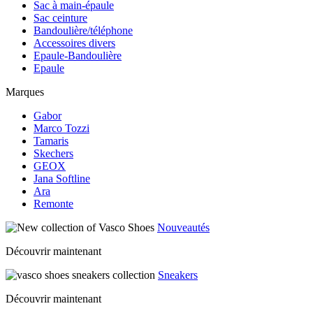
Sac à main-épaule
Sac ceinture
Bandoulière/téléphone
Accessoires divers
Epaule-Bandoulière
Epaule
Marques
Gabor
Marco Tozzi
Tamaris
Skechers
GEOX
Jana Softline
Ara
Remonte
Nouveautés
Découvrir maintenant
Sneakers
Découvrir maintenant