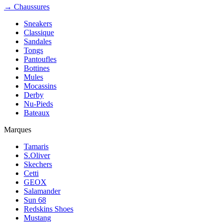
→ Chaussures
Sneakers
Classique
Sandales
Tongs
Pantoufles
Bottines
Mules
Mocassins
Derby
Nu-Pieds
Bateaux
Marques
Tamaris
S.Oliver
Skechers
Cetti
GEOX
Salamander
Sun 68
Redskins Shoes
Mustang