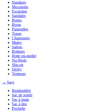
Sneakers
Mocassins
Escarpins
Sandales
Bottes
Boots
Pantoufles
Tongs
Chaussures
Mules
Sabots
Bottines
Botte mi-mollet
Nu-Pieds
Slip-on
Derby
Trotteurs
→ Sacs
Bandoulière
Sac de soirée
Sac à main
Sac à dos
Pochette