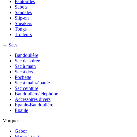
Pantoufles
Sabots
Sandales
Slip-on
Sneakers
Tongs
Trotteurs
→ Sacs
Bandoulière
Sac de soirée
Sac à main
Sac à dos
Pochette
Sac à main-épaule
Sac ceinture
Bandoulière/téléphone
Accessoires divers
Epaule-Bandoulière
Epaule
Marques
Gabor
Marco Tozzi