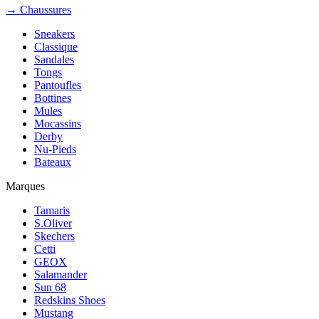
→ Chaussures
Sneakers
Classique
Sandales
Tongs
Pantoufles
Bottines
Mules
Mocassins
Derby
Nu-Pieds
Bateaux
Marques
Tamaris
S.Oliver
Skechers
Cetti
GEOX
Salamander
Sun 68
Redskins Shoes
Mustang