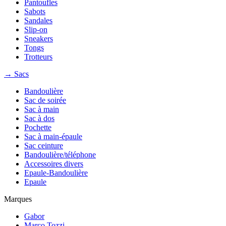
Pantoufles
Sabots
Sandales
Slip-on
Sneakers
Tongs
Trotteurs
→ Sacs
Bandoulière
Sac de soirée
Sac à main
Sac à dos
Pochette
Sac à main-épaule
Sac ceinture
Bandoulière/téléphone
Accessoires divers
Epaule-Bandoulière
Epaule
Marques
Gabor
Marco Tozzi