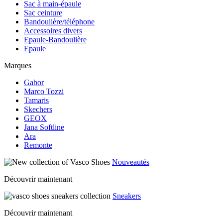
Sac à main-épaule
Sac ceinture
Bandoulière/téléphone
Accessoires divers
Epaule-Bandoulière
Epaule
Marques
Gabor
Marco Tozzi
Tamaris
Skechers
GEOX
Jana Softline
Ara
Remonte
Nouveautés
Découvrir maintenant
Sneakers
Découvrir maintenant