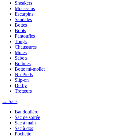
Sneakers
Mocassins
Escarpins
Sandales
Bottes
Boots
Pantoufles
Tongs
Chaussures
Mules
Sabots
Bottines
Botte mi-mollet
Nu-Pieds
Slip-on
Derby
Trotteurs
→ Sacs
Bandoulière
Sac de soirée
Sac à main
Sac à dos
Pochette