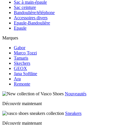
Sac à main-épaule
Sac ceinture
Bandoulière/téléphone
Accessoires divers
Epaule-Bandoulière
Epaule
Marques
Gabor
Marco Tozzi
Tamaris
Skechers
GEOX
Jana Softline
Ara
Remonte
Nouveautés
Découvrir maintenant
Sneakers
Découvrir maintenant