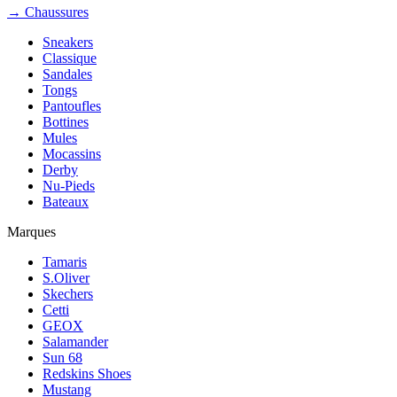
→ Chaussures
Sneakers
Classique
Sandales
Tongs
Pantoufles
Bottines
Mules
Mocassins
Derby
Nu-Pieds
Bateaux
Marques
Tamaris
S.Oliver
Skechers
Cetti
GEOX
Salamander
Sun 68
Redskins Shoes
Mustang