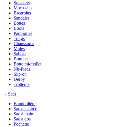
Sneakers
Mocassins
Escarpins
Sandales
Bottes
Boots
Pantoufles
Tongs
Chaussures
Mules
Sabots
Bottines
Botte mi-mollet
Nu-Pieds
Slip-on
Derby
Trotteurs
→ Sacs
Bandoulière
Sac de soirée
Sac à main
Sac à dos
Pochette