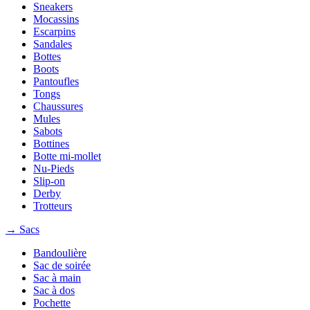
Sneakers
Mocassins
Escarpins
Sandales
Bottes
Boots
Pantoufles
Tongs
Chaussures
Mules
Sabots
Bottines
Botte mi-mollet
Nu-Pieds
Slip-on
Derby
Trotteurs
→ Sacs
Bandoulière
Sac de soirée
Sac à main
Sac à dos
Pochette