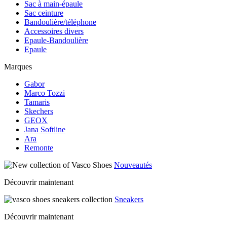
Sac à main-épaule
Sac ceinture
Bandoulière/téléphone
Accessoires divers
Epaule-Bandoulière
Epaule
Marques
Gabor
Marco Tozzi
Tamaris
Skechers
GEOX
Jana Softline
Ara
Remonte
Nouveautés
Découvrir maintenant
Sneakers
Découvrir maintenant