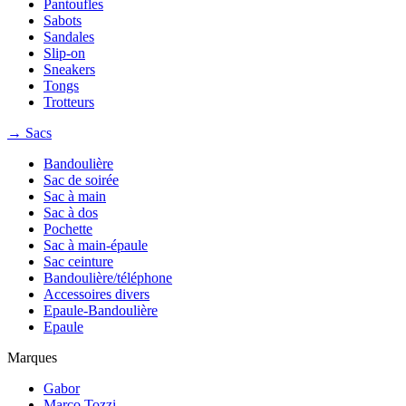
Pantoufles
Sabots
Sandales
Slip-on
Sneakers
Tongs
Trotteurs
→ Sacs
Bandoulière
Sac de soirée
Sac à main
Sac à dos
Pochette
Sac à main-épaule
Sac ceinture
Bandoulière/téléphone
Accessoires divers
Epaule-Bandoulière
Epaule
Marques
Gabor
Marco Tozzi