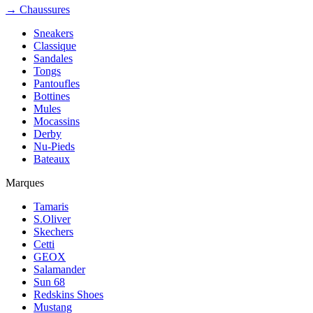
→ Chaussures
Sneakers
Classique
Sandales
Tongs
Pantoufles
Bottines
Mules
Mocassins
Derby
Nu-Pieds
Bateaux
Marques
Tamaris
S.Oliver
Skechers
Cetti
GEOX
Salamander
Sun 68
Redskins Shoes
Mustang