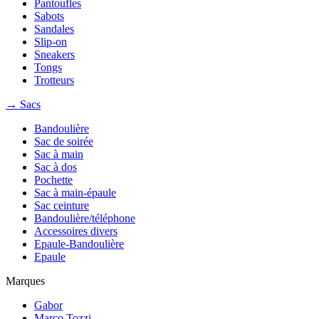
Pantoufles
Sabots
Sandales
Slip-on
Sneakers
Tongs
Trotteurs
→ Sacs
Bandoulière
Sac de soirée
Sac à main
Sac à dos
Pochette
Sac à main-épaule
Sac ceinture
Bandoulière/téléphone
Accessoires divers
Epaule-Bandoulière
Epaule
Marques
Gabor
Marco Tozzi