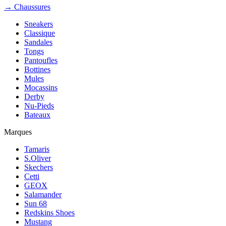
→ Chaussures
Sneakers
Classique
Sandales
Tongs
Pantoufles
Bottines
Mules
Mocassins
Derby
Nu-Pieds
Bateaux
Marques
Tamaris
S.Oliver
Skechers
Cetti
GEOX
Salamander
Sun 68
Redskins Shoes
Mustang