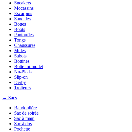
Sneakers
Mocassins
Escarpins
Sandales
Bottes
Boots
Pantoufles
Tongs
Chaussures
Mules
Sabots
Bottines
Botte mi-mollet
Nu-Pieds
Slip-on
Derby
Trotteurs
→ Sacs
Bandoulière
Sac de soirée
Sac à main
Sac à dos
Pochette