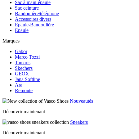
Sac à main-épaule
Sac ceinture
Bandoulière/téléphone
Accessoires divers
Epaule-Bandoulière
Epaule
Marques
Gabor
Marco Tozzi
Tamaris
Skechers
GEOX
Jana Softline
Ara
Remonte
Nouveautés
Découvrir maintenant
Sneakers
Découvrir maintenant