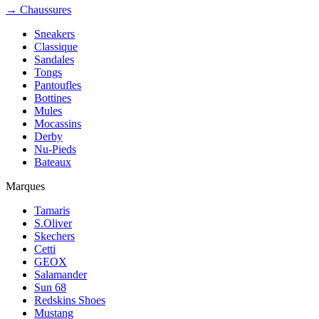
→ Chaussures
Sneakers
Classique
Sandales
Tongs
Pantoufles
Bottines
Mules
Mocassins
Derby
Nu-Pieds
Bateaux
Marques
Tamaris
S.Oliver
Skechers
Cetti
GEOX
Salamander
Sun 68
Redskins Shoes
Mustang