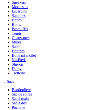
Sneakers
Mocassins
Escarpins
Sandales
Bottes
Boots
Pantoufles
Tongs
Chaussures
Mules
Sabots
Bottines
Botte mi-mollet
Nu-Pieds
Slip-on
Derby
Trotteurs
→ Sacs
Bandoulière
Sac de soirée
Sac à main
Sac à dos
Pochette