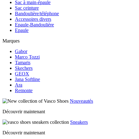
Sac à main-épaule
Sac ceinture
Bandoulière/téléphone
Accessoires divers
Epaule-Bandoulière
Epaule
Marques
Gabor
Marco Tozzi
Tamaris
Skechers
GEOX
Jana Softline
Ara
Remonte
Nouveautés
Découvrir maintenant
Sneakers
Découvrir maintenant