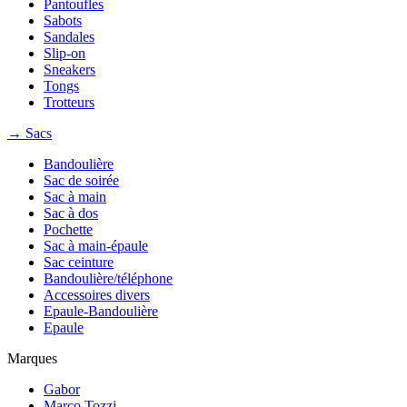
Pantoufles
Sabots
Sandales
Slip-on
Sneakers
Tongs
Trotteurs
→ Sacs
Bandoulière
Sac de soirée
Sac à main
Sac à dos
Pochette
Sac à main-épaule
Sac ceinture
Bandoulière/téléphone
Accessoires divers
Epaule-Bandoulière
Epaule
Marques
Gabor
Marco Tozzi