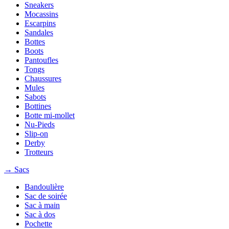
Sneakers
Mocassins
Escarpins
Sandales
Bottes
Boots
Pantoufles
Tongs
Chaussures
Mules
Sabots
Bottines
Botte mi-mollet
Nu-Pieds
Slip-on
Derby
Trotteurs
→ Sacs
Bandoulière
Sac de soirée
Sac à main
Sac à dos
Pochette