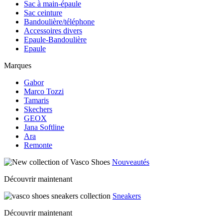
Sac à main-épaule
Sac ceinture
Bandoulière/téléphone
Accessoires divers
Epaule-Bandoulière
Epaule
Marques
Gabor
Marco Tozzi
Tamaris
Skechers
GEOX
Jana Softline
Ara
Remonte
Nouveautés
Découvrir maintenant
Sneakers
Découvrir maintenant