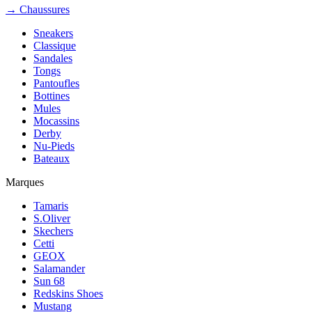
→ Chaussures
Sneakers
Classique
Sandales
Tongs
Pantoufles
Bottines
Mules
Mocassins
Derby
Nu-Pieds
Bateaux
Marques
Tamaris
S.Oliver
Skechers
Cetti
GEOX
Salamander
Sun 68
Redskins Shoes
Mustang