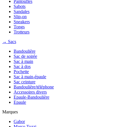
Pantoufles
Sabots
Sandales
Slip-on
Sneakers
Tongs
Trotteurs
→ Sacs
Bandoulière
Sac de soirée
Sac à main
Sac à dos
Pochette
Sac à main-épaule
Sac ceinture
Bandoulière/téléphone
Accessoires divers
Epaule-Bandoulière
Epaule
Marques
Gabor
Marco Tozzi