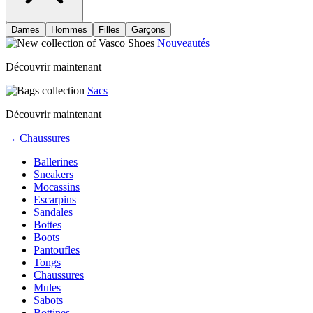
Dames
Hommes
Filles
Garçons
Nouveautés
Découvrir maintenant
Sacs
Découvrir maintenant
→ Chaussures
Ballerines
Sneakers
Mocassins
Escarpins
Sandales
Bottes
Boots
Pantoufles
Tongs
Chaussures
Mules
Sabots
Bottines