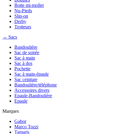
Botte mi-mollet
Nu-Pieds
Slip-on
Derby
Trotteurs
→ Sacs
Bandoulière
Sac de soirée
Sac à main
Sac à dos
Pochette
Sac à main-épaule
Sac ceinture
Bandoulière/téléphone
Accessoires divers
Epaule-Bandoulière
Epaule
Marques
Gabor
Marco Tozzi
Tamaris