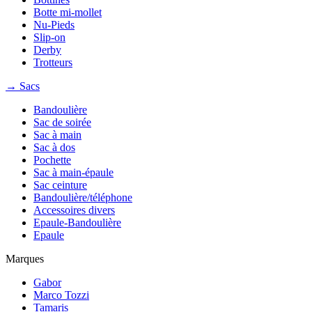
Botte mi-mollet
Nu-Pieds
Slip-on
Derby
Trotteurs
→ Sacs
Bandoulière
Sac de soirée
Sac à main
Sac à dos
Pochette
Sac à main-épaule
Sac ceinture
Bandoulière/téléphone
Accessoires divers
Epaule-Bandoulière
Epaule
Marques
Gabor
Marco Tozzi
Tamaris