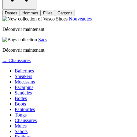
Dames
Hommes
Filles
Garçons
Nouveautés
Découvrir maintenant
Sacs
Découvrir maintenant
→ Chaussures
Ballerines
Sneakers
Mocassins
Escarpins
Sandales
Bottes
Boots
Pantoufles
Tongs
Chaussures
Mules
Sabots
Bottines