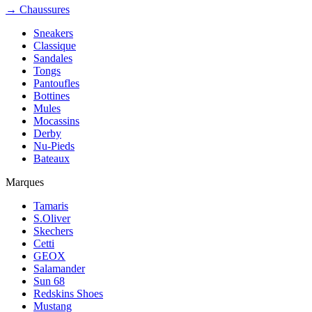
→ Chaussures
Sneakers
Classique
Sandales
Tongs
Pantoufles
Bottines
Mules
Mocassins
Derby
Nu-Pieds
Bateaux
Marques
Tamaris
S.Oliver
Skechers
Cetti
GEOX
Salamander
Sun 68
Redskins Shoes
Mustang