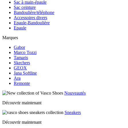
Sac à main-épaule
Sac ceinture
Bandoulière/téléphone
Accessoires divers
Epaule-Bandoulière
Epaule
Marques
Gabor
Marco Tozzi
Tamaris
Skechers
GEOX
Jana Softline
Ara
Remonte
Nouveautés
Découvrir maintenant
Sneakers
Découvrir maintenant