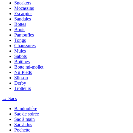
Sneakers
Mocassins
Escarpins
Sandales
Bottes
Boots
Pantoufles
Tongs
Chaussures
Mules
Sabots
Bottines
Botte mi-mollet
Nu-Pieds
Slip-on
Derby
Trotteurs
→ Sacs
Bandoulière
Sac de soirée
Sac à main
Sac à dos
Pochette