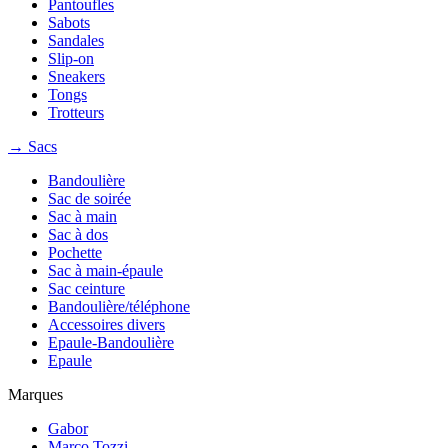
Pantoufles
Sabots
Sandales
Slip-on
Sneakers
Tongs
Trotteurs
→ Sacs
Bandoulière
Sac de soirée
Sac à main
Sac à dos
Pochette
Sac à main-épaule
Sac ceinture
Bandoulière/téléphone
Accessoires divers
Epaule-Bandoulière
Epaule
Marques
Gabor
Marco Tozzi