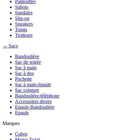
Pantoufles
Sabots
Sandales
Slip-on
Sneakers
Tongs
Trotteurs
→ Sacs
Bandoulière
Sac de soirée
Sac à main
Sac à dos
Pochette
Sac à main-épaule
Sac ceinture
Bandoulière/téléphone
Accessoires divers
Epaule-Bandoulière
Epaule
Marques
Gabor
Marco Tozzi