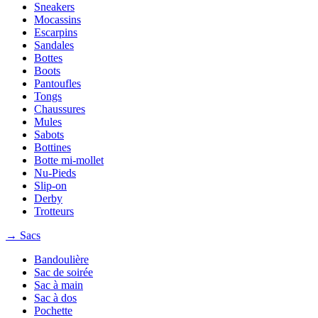
Sneakers
Mocassins
Escarpins
Sandales
Bottes
Boots
Pantoufles
Tongs
Chaussures
Mules
Sabots
Bottines
Botte mi-mollet
Nu-Pieds
Slip-on
Derby
Trotteurs
→ Sacs
Bandoulière
Sac de soirée
Sac à main
Sac à dos
Pochette