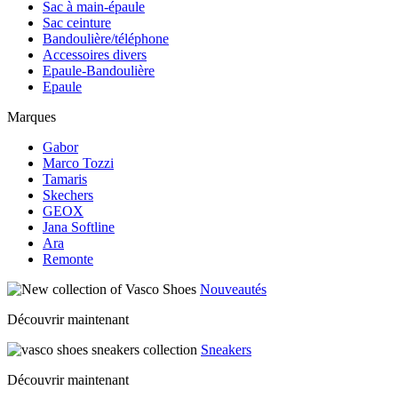
Sac à main-épaule
Sac ceinture
Bandoulière/téléphone
Accessoires divers
Epaule-Bandoulière
Epaule
Marques
Gabor
Marco Tozzi
Tamaris
Skechers
GEOX
Jana Softline
Ara
Remonte
Nouveautés
Découvrir maintenant
Sneakers
Découvrir maintenant