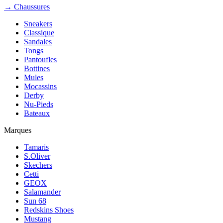
→ Chaussures
Sneakers
Classique
Sandales
Tongs
Pantoufles
Bottines
Mules
Mocassins
Derby
Nu-Pieds
Bateaux
Marques
Tamaris
S.Oliver
Skechers
Cetti
GEOX
Salamander
Sun 68
Redskins Shoes
Mustang