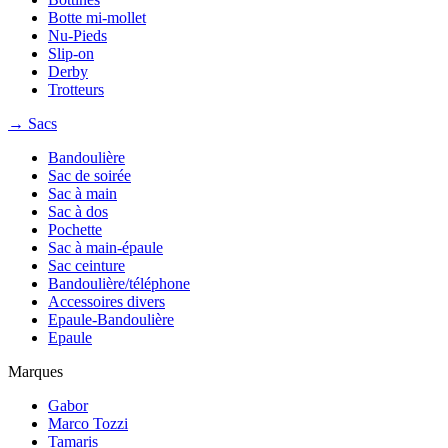
Botte mi-mollet
Nu-Pieds
Slip-on
Derby
Trotteurs
→ Sacs
Bandoulière
Sac de soirée
Sac à main
Sac à dos
Pochette
Sac à main-épaule
Sac ceinture
Bandoulière/téléphone
Accessoires divers
Epaule-Bandoulière
Epaule
Marques
Gabor
Marco Tozzi
Tamaris