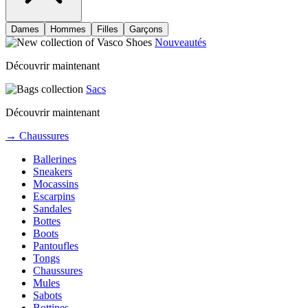
Dames
Hommes
Filles
Garçons
Nouveautés
Découvrir maintenant
Sacs
Découvrir maintenant
→ Chaussures
Ballerines
Sneakers
Mocassins
Escarpins
Sandales
Bottes
Boots
Pantoufles
Tongs
Chaussures
Mules
Sabots
Bottines