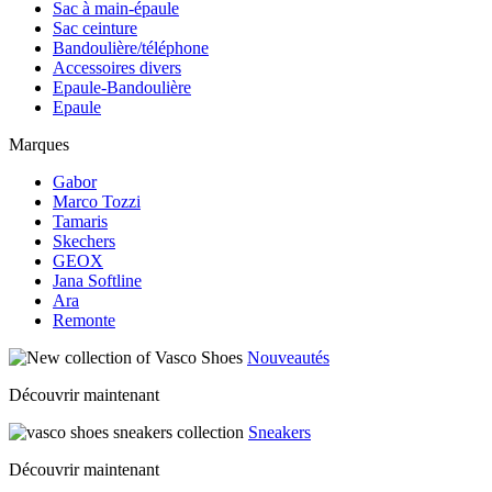
Sac à main-épaule
Sac ceinture
Bandoulière/téléphone
Accessoires divers
Epaule-Bandoulière
Epaule
Marques
Gabor
Marco Tozzi
Tamaris
Skechers
GEOX
Jana Softline
Ara
Remonte
Nouveautés
Découvrir maintenant
Sneakers
Découvrir maintenant