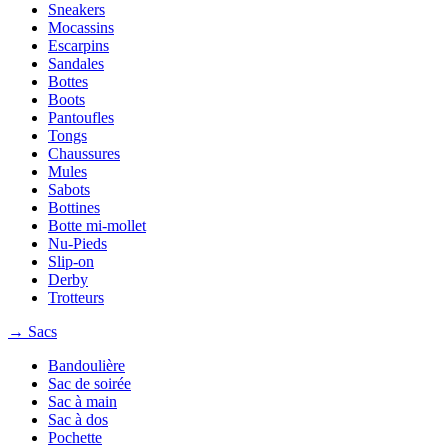
Sneakers
Mocassins
Escarpins
Sandales
Bottes
Boots
Pantoufles
Tongs
Chaussures
Mules
Sabots
Bottines
Botte mi-mollet
Nu-Pieds
Slip-on
Derby
Trotteurs
→ Sacs
Bandoulière
Sac de soirée
Sac à main
Sac à dos
Pochette