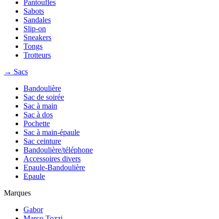
Pantoufles
Sabots
Sandales
Slip-on
Sneakers
Tongs
Trotteurs
→ Sacs
Bandoulière
Sac de soirée
Sac à main
Sac à dos
Pochette
Sac à main-épaule
Sac ceinture
Bandoulière/téléphone
Accessoires divers
Epaule-Bandoulière
Epaule
Marques
Gabor
Marco Tozzi