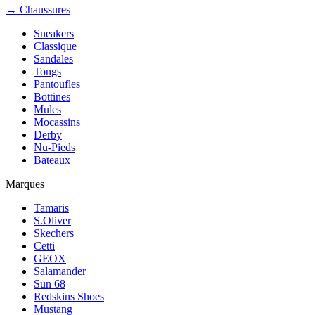
→ Chaussures
Sneakers
Classique
Sandales
Tongs
Pantoufles
Bottines
Mules
Mocassins
Derby
Nu-Pieds
Bateaux
Marques
Tamaris
S.Oliver
Skechers
Cetti
GEOX
Salamander
Sun 68
Redskins Shoes
Mustang