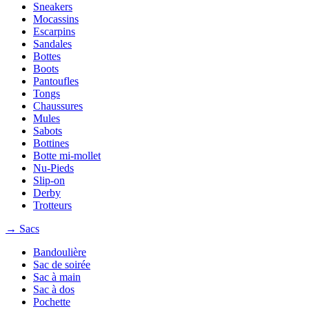
Sneakers
Mocassins
Escarpins
Sandales
Bottes
Boots
Pantoufles
Tongs
Chaussures
Mules
Sabots
Bottines
Botte mi-mollet
Nu-Pieds
Slip-on
Derby
Trotteurs
→ Sacs
Bandoulière
Sac de soirée
Sac à main
Sac à dos
Pochette