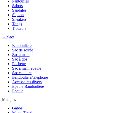
Pantoufles
Sabots
Sandales
Slip-on
Sneakers
Tongs
Trotteurs
→ Sacs
Bandoulière
Sac de soirée
Sac à main
Sac à dos
Pochette
Sac à main-épaule
Sac ceinture
Bandoulière/téléphone
Accessoires divers
Epaule-Bandoulière
Epaule
Marques
Gabor
Marco Tozzi