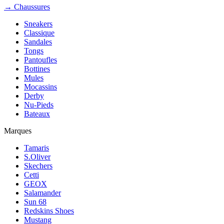
→ Chaussures
Sneakers
Classique
Sandales
Tongs
Pantoufles
Bottines
Mules
Mocassins
Derby
Nu-Pieds
Bateaux
Marques
Tamaris
S.Oliver
Skechers
Cetti
GEOX
Salamander
Sun 68
Redskins Shoes
Mustang