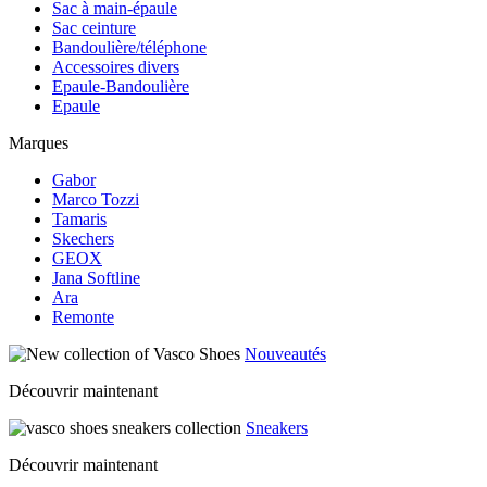
Sac à main-épaule
Sac ceinture
Bandoulière/téléphone
Accessoires divers
Epaule-Bandoulière
Epaule
Marques
Gabor
Marco Tozzi
Tamaris
Skechers
GEOX
Jana Softline
Ara
Remonte
Nouveautés
Découvrir maintenant
Sneakers
Découvrir maintenant