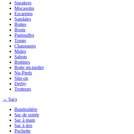
Sneakers
Mocassins
Escarpins
Sandales
Bottes
Boots
Pantoufles
Tongs
Chaussures
Mules
Sabots
Bottines
Botte mi-mollet
Nu-Pieds
Slip-on
Derby
Trotteurs
→ Sacs
Bandoulière
Sac de soirée
Sac à main
Sac à dos
Pochette