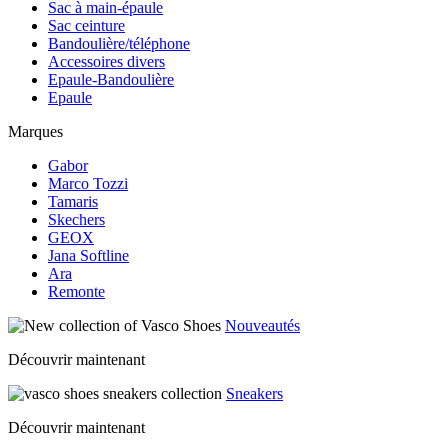
Sac à main-épaule
Sac ceinture
Bandoulière/téléphone
Accessoires divers
Epaule-Bandoulière
Epaule
Marques
Gabor
Marco Tozzi
Tamaris
Skechers
GEOX
Jana Softline
Ara
Remonte
Nouveautés
Découvrir maintenant
Sneakers
Découvrir maintenant