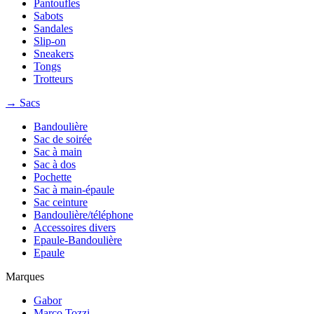
Pantoufles
Sabots
Sandales
Slip-on
Sneakers
Tongs
Trotteurs
→ Sacs
Bandoulière
Sac de soirée
Sac à main
Sac à dos
Pochette
Sac à main-épaule
Sac ceinture
Bandoulière/téléphone
Accessoires divers
Epaule-Bandoulière
Epaule
Marques
Gabor
Marco Tozzi