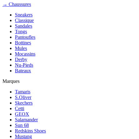
→ Chaussures
Sneakers
Classique
Sandales
Tongs
Pantoufles
Bottines
Mules
Mocassins
Derby
Nu-Pieds
Bateaux
Marques
Tamaris
S.Oliver
Skechers
Cetti
GEOX
Salamander
Sun 68
Redskins Shoes
Mustang