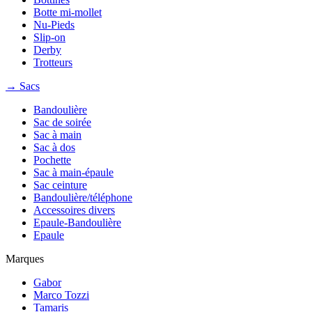
Botte mi-mollet
Nu-Pieds
Slip-on
Derby
Trotteurs
→ Sacs
Bandoulière
Sac de soirée
Sac à main
Sac à dos
Pochette
Sac à main-épaule
Sac ceinture
Bandoulière/téléphone
Accessoires divers
Epaule-Bandoulière
Epaule
Marques
Gabor
Marco Tozzi
Tamaris