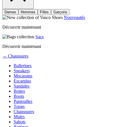
Dames
Hommes
Filles
Garçons
Nouveautés
Découvrir maintenant
Sacs
Découvrir maintenant
→ Chaussures
Ballerines
Sneakers
Mocassins
Escarpins
Sandales
Bottes
Boots
Pantoufles
Tongs
Chaussures
Mules
Sabots
Bottines