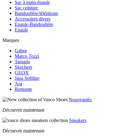
Sac à main-épaule
Sac ceinture
Bandoulière/téléphone
Accessoires divers
Epaule-Bandoulière
Epaule
Marques
Gabor
Marco Tozzi
Tamaris
Skechers
GEOX
Jana Softline
Ara
Remonte
Nouveautés
Découvrir maintenant
Sneakers
Découvrir maintenant