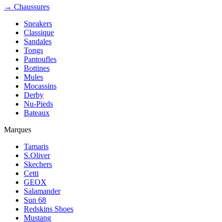
→ Chaussures
Sneakers
Classique
Sandales
Tongs
Pantoufles
Bottines
Mules
Mocassins
Derby
Nu-Pieds
Bateaux
Marques
Tamaris
S.Oliver
Skechers
Cetti
GEOX
Salamander
Sun 68
Redskins Shoes
Mustang