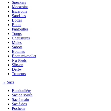
Sneakers
Mocassins
Escarpins
Sandales
Bottes
Boots
Pantoufles
Tongs
Chaussures
Mules
Sabots
Bottines
Botte mi-mollet
Nu-Pieds
Slip-on
Derby
Trotteurs
→ Sacs
Bandoulière
Sac de soirée
Sac à main
Sac à dos
Pochette