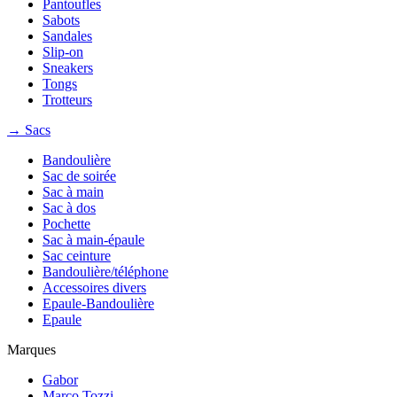
Pantoufles
Sabots
Sandales
Slip-on
Sneakers
Tongs
Trotteurs
→ Sacs
Bandoulière
Sac de soirée
Sac à main
Sac à dos
Pochette
Sac à main-épaule
Sac ceinture
Bandoulière/téléphone
Accessoires divers
Epaule-Bandoulière
Epaule
Marques
Gabor
Marco Tozzi