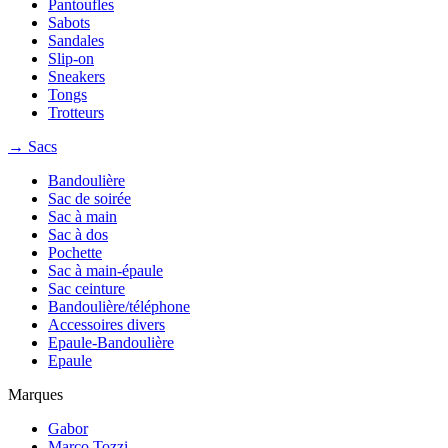
Pantoufles
Sabots
Sandales
Slip-on
Sneakers
Tongs
Trotteurs
→ Sacs
Bandoulière
Sac de soirée
Sac à main
Sac à dos
Pochette
Sac à main-épaule
Sac ceinture
Bandoulière/téléphone
Accessoires divers
Epaule-Bandoulière
Epaule
Marques
Gabor
Marco Tozzi