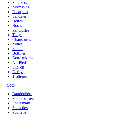
Sneakers
Mocassins
Escarpins
Sandales
Bottes
Boots
Pantoufles
Tongs
Chaussures
Mules
Sabots
Bottines
Botte mi-mollet
Nu-Pieds
Slip-on
Derby
Trotteurs
→ Sacs
Bandoulière
Sac de soirée
Sac à main
Sac à dos
Pochette