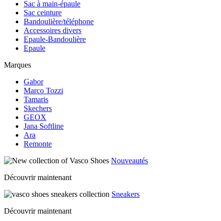
Sac à main-épaule
Sac ceinture
Bandoulière/téléphone
Accessoires divers
Epaule-Bandoulière
Epaule
Marques
Gabor
Marco Tozzi
Tamaris
Skechers
GEOX
Jana Softline
Ara
Remonte
Nouveautés
Découvrir maintenant
Sneakers
Découvrir maintenant