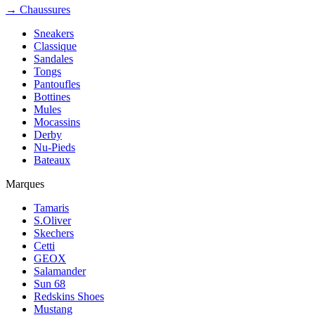
→ Chaussures
Sneakers
Classique
Sandales
Tongs
Pantoufles
Bottines
Mules
Mocassins
Derby
Nu-Pieds
Bateaux
Marques
Tamaris
S.Oliver
Skechers
Cetti
GEOX
Salamander
Sun 68
Redskins Shoes
Mustang