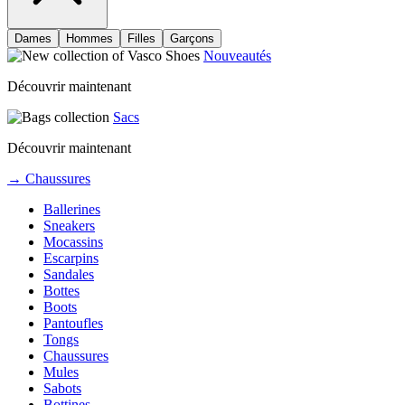
Dames
Hommes
Filles
Garçons
Nouveautés
Découvrir maintenant
Sacs
Découvrir maintenant
→ Chaussures
Ballerines
Sneakers
Mocassins
Escarpins
Sandales
Bottes
Boots
Pantoufles
Tongs
Chaussures
Mules
Sabots
Bottines