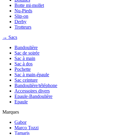
Botte mi-mollet
Nu-Pieds
Slip-on
Derby
Trotteurs
→ Sacs
Bandoulière
Sac de soirée
Sac à main
Sac à dos
Pochette
Sac à main-épaule
Sac ceinture
Bandoulière/téléphone
Accessoires divers
Epaule-Bandoulière
Epaule
Marques
Gabor
Marco Tozzi
Tamaris