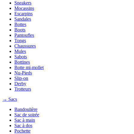
Sneakers
Mocassins
Escarpins
Sandales
Bottes
Boots
Pantoufles
Tongs
Chaussures
Mules
Sabots
Bottines
Botte mi-mollet
Nu-Pieds
Slip-on
Derby
Trotteurs
→ Sacs
Bandoulière
Sac de soirée
Sac à main
Sac à dos
Pochette