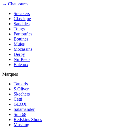
→ Chaussures
Sneakers
Classique
Sandales
Tongs
Pantoufles
Bottines
Mules
Mocassins
Derby
Nu-Pieds
Bateaux
Marques
Tamaris
S.Oliver
Skechers
Cetti
GEOX
Salamander
Sun 68
Redskins Shoes
Mustang