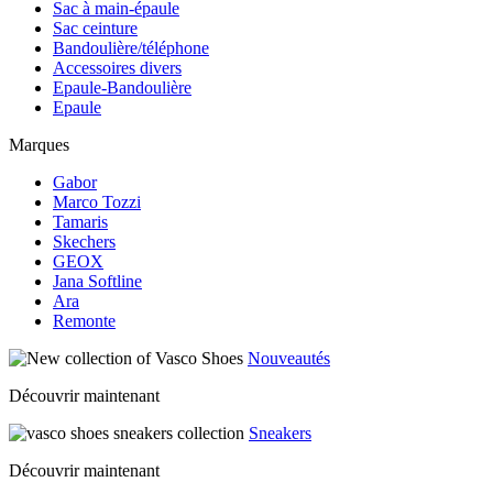
Sac à main-épaule
Sac ceinture
Bandoulière/téléphone
Accessoires divers
Epaule-Bandoulière
Epaule
Marques
Gabor
Marco Tozzi
Tamaris
Skechers
GEOX
Jana Softline
Ara
Remonte
Nouveautés
Découvrir maintenant
Sneakers
Découvrir maintenant