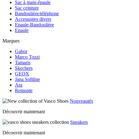
Sac à main-épaule
Sac ceinture
Bandoulière/téléphone
Accessoires divers
Epaule-Bandoulière
Epaule
Marques
Gabor
Marco Tozzi
Tamaris
Skechers
GEOX
Jana Softline
Ara
Remonte
Nouveautés
Découvrir maintenant
Sneakers
Découvrir maintenant