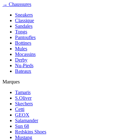
→ Chaussures
Sneakers
Classique
Sandales
Tongs
Pantoufles
Bottines
Mules
Mocassins
Derby
Nu-Pieds
Bateaux
Marques
Tamaris
S.Oliver
Skechers
Cetti
GEOX
Salamander
Sun 68
Redskins Shoes
Mustang