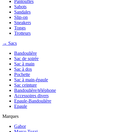
Pantoufles
Sabots
Sandales
Slip-on
Sneakers
Tongs
Trotteurs
→ Sacs
Bandoulière
Sac de soirée
Sac à main
Sac à dos
Pochette
Sac à main-épaule
Sac ceinture
Bandoulière/téléphone
Accessoires divers
Epaule-Bandoulière
Epaule
Marques
Gabor
Marco Tozzi