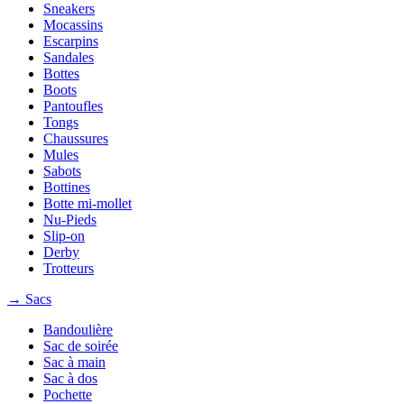
Sneakers
Mocassins
Escarpins
Sandales
Bottes
Boots
Pantoufles
Tongs
Chaussures
Mules
Sabots
Bottines
Botte mi-mollet
Nu-Pieds
Slip-on
Derby
Trotteurs
→ Sacs
Bandoulière
Sac de soirée
Sac à main
Sac à dos
Pochette