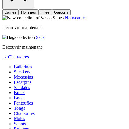
Dames
Hommes
Filles
Garçons
Nouveautés
Découvrir maintenant
Sacs
Découvrir maintenant
→ Chaussures
Ballerines
Sneakers
Mocassins
Escarpins
Sandales
Bottes
Boots
Pantoufles
Tongs
Chaussures
Mules
Sabots
Bottines