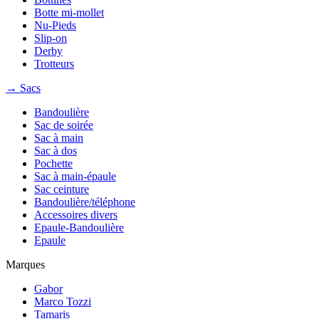
Botte mi-mollet
Nu-Pieds
Slip-on
Derby
Trotteurs
→ Sacs
Bandoulière
Sac de soirée
Sac à main
Sac à dos
Pochette
Sac à main-épaule
Sac ceinture
Bandoulière/téléphone
Accessoires divers
Epaule-Bandoulière
Epaule
Marques
Gabor
Marco Tozzi
Tamaris