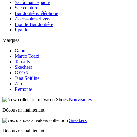
Sac à main-épaule
Sac ceinture
Bandoulière/téléphone
Accessoires divers
Epaule-Bandoulière
Epaule
Marques
Gabor
Marco Tozzi
Tamaris
Skechers
GEOX
Jana Softline
Ara
Remonte
Nouveautés
Découvrir maintenant
Sneakers
Découvrir maintenant