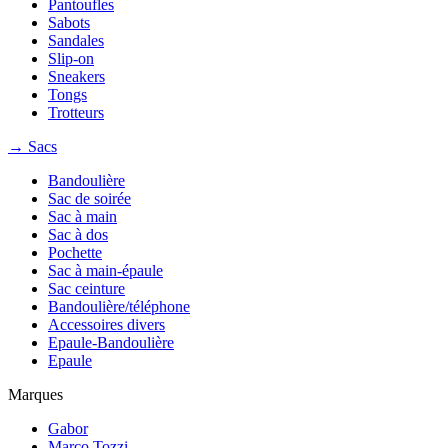
Pantoufles
Sabots
Sandales
Slip-on
Sneakers
Tongs
Trotteurs
→ Sacs
Bandoulière
Sac de soirée
Sac à main
Sac à dos
Pochette
Sac à main-épaule
Sac ceinture
Bandoulière/téléphone
Accessoires divers
Epaule-Bandoulière
Epaule
Marques
Gabor
Marco Tozzi