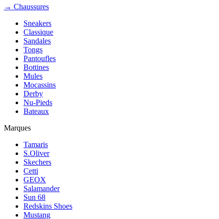
→ Chaussures
Sneakers
Classique
Sandales
Tongs
Pantoufles
Bottines
Mules
Mocassins
Derby
Nu-Pieds
Bateaux
Marques
Tamaris
S.Oliver
Skechers
Cetti
GEOX
Salamander
Sun 68
Redskins Shoes
Mustang