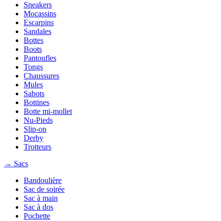
Sneakers
Mocassins
Escarpins
Sandales
Bottes
Boots
Pantoufles
Tongs
Chaussures
Mules
Sabots
Bottines
Botte mi-mollet
Nu-Pieds
Slip-on
Derby
Trotteurs
→ Sacs
Bandoulière
Sac de soirée
Sac à main
Sac à dos
Pochette