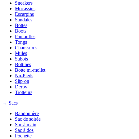
Sneakers
Mocassins
Escarpins
Sandales
Bottes
Boots
Pantoufles
Tongs
Chaussures
Mules
Sabots
Bottines
Botte mi-mollet
Nu-Pieds
Slip-on
Derby
Trotteurs
→ Sacs
Bandoulière
Sac de soirée
Sac à main
Sac à dos
Pochette