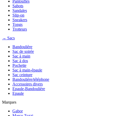
Pantoufles
Sabots
Sandales
Slip-on
Sneakers
Tongs
Trotteurs
→ Sacs
Bandoulière
Sac de soirée
Sac à main
Sac à dos
Pochette
Sac à main-épaule
Sac ceinture
Bandoulière/téléphone
Accessoires divers
Epaule-Bandoulière
Epaule
Marques
Gabor
Marco Tozzi