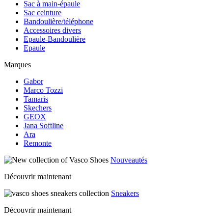
Sac à main-épaule
Sac ceinture
Bandoulière/téléphone
Accessoires divers
Epaule-Bandoulière
Epaule
Marques
Gabor
Marco Tozzi
Tamaris
Skechers
GEOX
Jana Softline
Ara
Remonte
Nouveautés
Découvrir maintenant
Sneakers
Découvrir maintenant