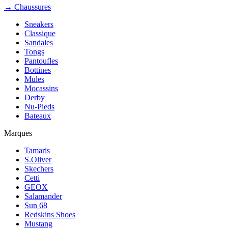
→ Chaussures
Sneakers
Classique
Sandales
Tongs
Pantoufles
Bottines
Mules
Mocassins
Derby
Nu-Pieds
Bateaux
Marques
Tamaris
S.Oliver
Skechers
Cetti
GEOX
Salamander
Sun 68
Redskins Shoes
Mustang