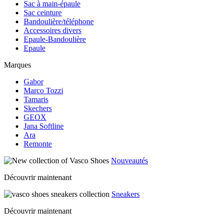
Sac à main-épaule
Sac ceinture
Bandoulière/téléphone
Accessoires divers
Epaule-Bandoulière
Epaule
Marques
Gabor
Marco Tozzi
Tamaris
Skechers
GEOX
Jana Softline
Ara
Remonte
Nouveautés
Découvrir maintenant
Sneakers
Découvrir maintenant