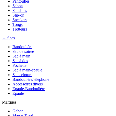
Pantoufles
Sabots
Sandales
Slip-on
Sneakers
Tongs
Trotteurs
→ Sacs
Bandoulière
Sac de soirée
Sac à main
Sac à dos
Pochette
Sac à main-épaule
Sac ceinture
Bandoulière/téléphone
Accessoires divers
Epaule-Bandoulière
Epaule
Marques
Gabor
Marco Tozzi