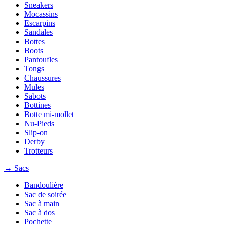
Sneakers
Mocassins
Escarpins
Sandales
Bottes
Boots
Pantoufles
Tongs
Chaussures
Mules
Sabots
Bottines
Botte mi-mollet
Nu-Pieds
Slip-on
Derby
Trotteurs
→ Sacs
Bandoulière
Sac de soirée
Sac à main
Sac à dos
Pochette