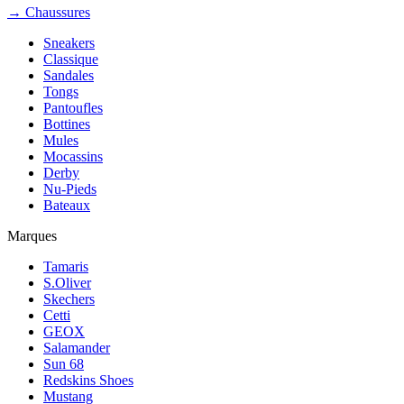
→ Chaussures
Sneakers
Classique
Sandales
Tongs
Pantoufles
Bottines
Mules
Mocassins
Derby
Nu-Pieds
Bateaux
Marques
Tamaris
S.Oliver
Skechers
Cetti
GEOX
Salamander
Sun 68
Redskins Shoes
Mustang