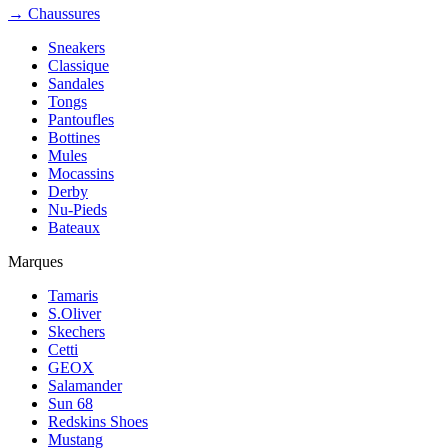
→ Chaussures
Sneakers
Classique
Sandales
Tongs
Pantoufles
Bottines
Mules
Mocassins
Derby
Nu-Pieds
Bateaux
Marques
Tamaris
S.Oliver
Skechers
Cetti
GEOX
Salamander
Sun 68
Redskins Shoes
Mustang