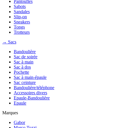
Pantoufles
Sabots
Sandales
Slip-on
Sneakers
Tongs
Trotteurs
→ Sacs
Bandoulière
Sac de soirée
Sac à main
Sac à dos
Pochette
Sac à main-épaule
Sac ceinture
Bandoulière/téléphone
Accessoires divers
Epaule-Bandoulière
Epaule
Marques
Gabor
Marco Tozzi