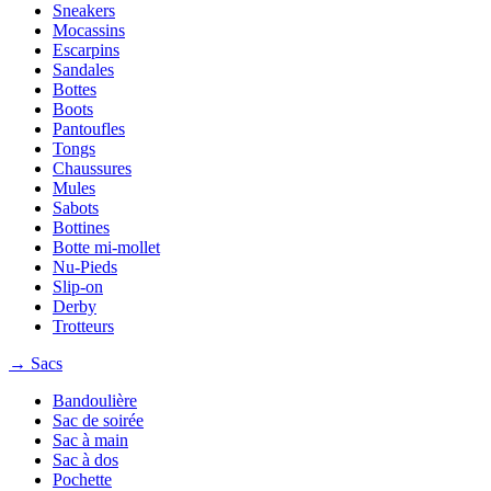
Sneakers
Mocassins
Escarpins
Sandales
Bottes
Boots
Pantoufles
Tongs
Chaussures
Mules
Sabots
Bottines
Botte mi-mollet
Nu-Pieds
Slip-on
Derby
Trotteurs
→ Sacs
Bandoulière
Sac de soirée
Sac à main
Sac à dos
Pochette