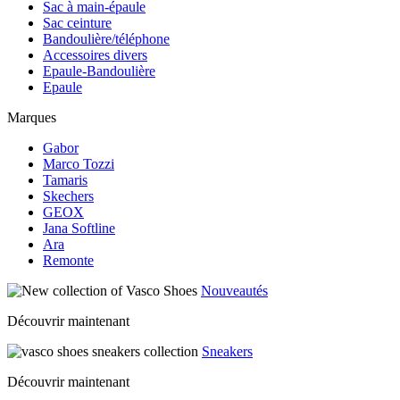
Sac à main-épaule
Sac ceinture
Bandoulière/téléphone
Accessoires divers
Epaule-Bandoulière
Epaule
Marques
Gabor
Marco Tozzi
Tamaris
Skechers
GEOX
Jana Softline
Ara
Remonte
Nouveautés
Découvrir maintenant
Sneakers
Découvrir maintenant