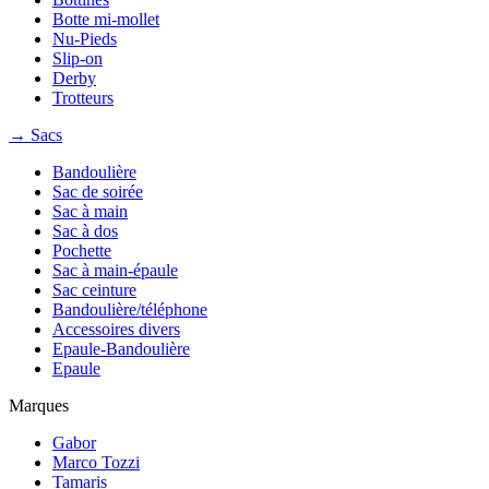
Botte mi-mollet
Nu-Pieds
Slip-on
Derby
Trotteurs
→ Sacs
Bandoulière
Sac de soirée
Sac à main
Sac à dos
Pochette
Sac à main-épaule
Sac ceinture
Bandoulière/téléphone
Accessoires divers
Epaule-Bandoulière
Epaule
Marques
Gabor
Marco Tozzi
Tamaris