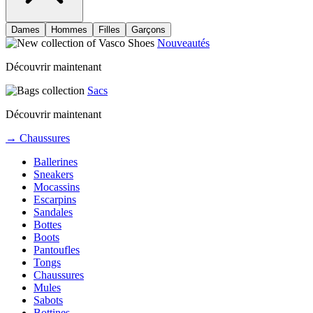
Dames
Hommes
Filles
Garçons
Nouveautés
Découvrir maintenant
Sacs
Découvrir maintenant
→ Chaussures
Ballerines
Sneakers
Mocassins
Escarpins
Sandales
Bottes
Boots
Pantoufles
Tongs
Chaussures
Mules
Sabots
Bottines