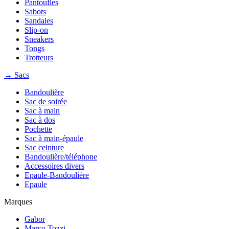
Pantoufles
Sabots
Sandales
Slip-on
Sneakers
Tongs
Trotteurs
→ Sacs
Bandoulière
Sac de soirée
Sac à main
Sac à dos
Pochette
Sac à main-épaule
Sac ceinture
Bandoulière/téléphone
Accessoires divers
Epaule-Bandoulière
Epaule
Marques
Gabor
Marco Tozzi