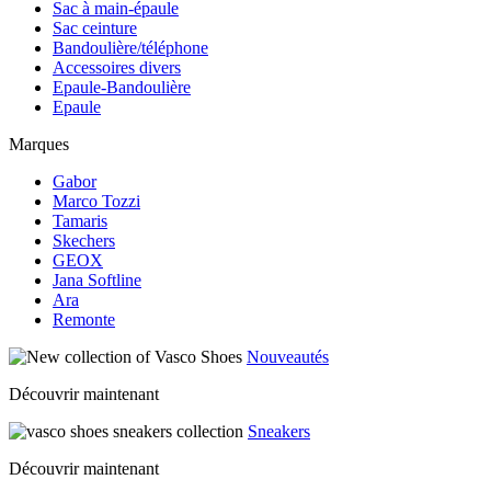
Sac à main-épaule
Sac ceinture
Bandoulière/téléphone
Accessoires divers
Epaule-Bandoulière
Epaule
Marques
Gabor
Marco Tozzi
Tamaris
Skechers
GEOX
Jana Softline
Ara
Remonte
Nouveautés
Découvrir maintenant
Sneakers
Découvrir maintenant