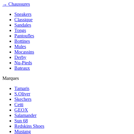
→ Chaussures
Sneakers
Classique
Sandales
Tongs
Pantoufles
Bottines
Mules
Mocassins
Derby
Nu-Pieds
Bateaux
Marques
Tamaris
S.Oliver
Skechers
Cetti
GEOX
Salamander
Sun 68
Redskins Shoes
Mustang