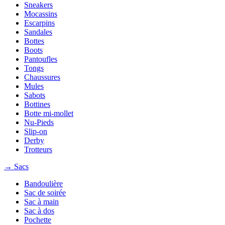
Sneakers
Mocassins
Escarpins
Sandales
Bottes
Boots
Pantoufles
Tongs
Chaussures
Mules
Sabots
Bottines
Botte mi-mollet
Nu-Pieds
Slip-on
Derby
Trotteurs
→ Sacs
Bandoulière
Sac de soirée
Sac à main
Sac à dos
Pochette