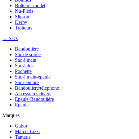
Botte mi-mollet
Nu-Pieds
Slip-on
Derby
Trotteurs
→ Sacs
Bandoulière
Sac de soirée
Sac à main
Sac à dos
Pochette
Sac à main-épaule
Sac ceinture
Bandoulière/téléphone
Accessoires divers
Epaule-Bandoulière
Epaule
Marques
Gabor
Marco Tozzi
Tamaris