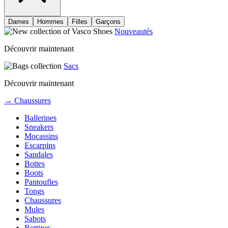
Dames
Hommes
Filles
Garçons
Nouveautés
Découvrir maintenant
Sacs
Découvrir maintenant
→ Chaussures
Ballerines
Sneakers
Mocassins
Escarpins
Sandales
Bottes
Boots
Pantoufles
Tongs
Chaussures
Mules
Sabots
Bottines