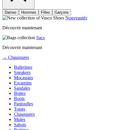
Dames
Hommes
Filles
Garçons
Nouveautés
Découvrir maintenant
Sacs
Découvrir maintenant
→ Chaussures
Ballerines
Sneakers
Mocassins
Escarpins
Sandales
Bottes
Boots
Pantoufles
Tongs
Chaussures
Mules
Sabots
Bottines