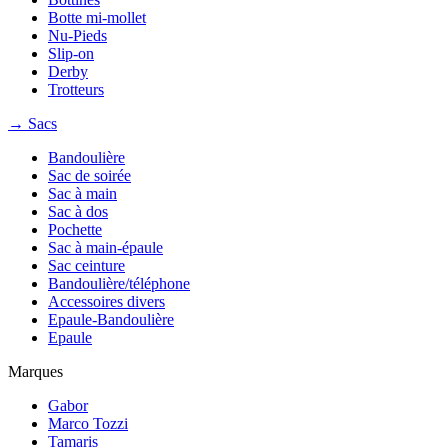
Botte mi-mollet
Nu-Pieds
Slip-on
Derby
Trotteurs
→ Sacs
Bandoulière
Sac de soirée
Sac à main
Sac à dos
Pochette
Sac à main-épaule
Sac ceinture
Bandoulière/téléphone
Accessoires divers
Epaule-Bandoulière
Epaule
Marques
Gabor
Marco Tozzi
Tamaris