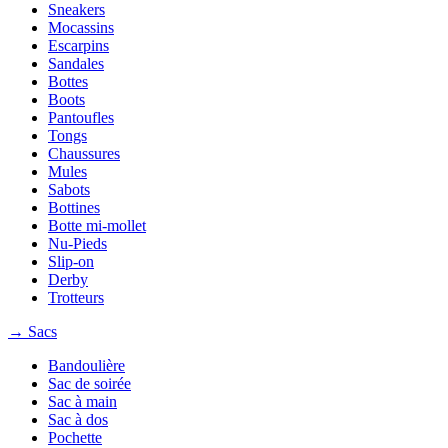
Sneakers
Mocassins
Escarpins
Sandales
Bottes
Boots
Pantoufles
Tongs
Chaussures
Mules
Sabots
Bottines
Botte mi-mollet
Nu-Pieds
Slip-on
Derby
Trotteurs
→ Sacs
Bandoulière
Sac de soirée
Sac à main
Sac à dos
Pochette