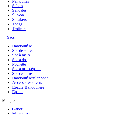
Pantoufles
Sabots
Sandales
Slip-on
Sneakers
Tongs
Trotteurs
→ Sacs
Bandoulière
Sac de soirée
Sac à main
Sac à dos
Pochette
Sac à main-épaule
Sac ceinture
Bandoulière/téléphone
Accessoires divers
Epaule-Bandoulière
Epaule
Marques
Gabor
Marco Tozzi