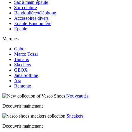
Sac à main-épaule
Sac ceinture
Bandoulière/téléphone
Accessoires divers
Epaule-Bandoulière
Epaule
Marques
Gabor
Marco Tozzi
Tamaris
Skechers
GEOX
Jana Softline
Ara
Remonte
Nouveautés
Découvrir maintenant
Sneakers
Découvrir maintenant