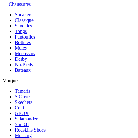
→ Chaussures
Sneakers
Classique
Sandales
Tongs
Pantoufles
Bottines
Mules
Mocassins
Derby
Nu-Pieds
Bateaux
Marques
Tamaris
S.Oliver
Skechers
Cetti
GEOX
Salamander
Sun 68
Redskins Shoes
Mustang