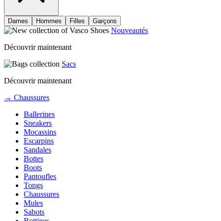
Dames
Hommes
Filles
Garçons
Nouveautés
Découvrir maintenant
Sacs
Découvrir maintenant
→ Chaussures
Ballerines
Sneakers
Mocassins
Escarpins
Sandales
Bottes
Boots
Pantoufles
Tongs
Chaussures
Mules
Sabots
Bottines