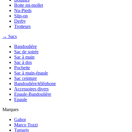
Botte mi-mollet
Nu-Pieds
Slip-on
Derby
Trotteurs
→ Sacs
Bandoulière
Sac de soirée
Sac à main
Sac à dos
Pochette
Sac à main-épaule
Sac ceinture
Bandoulière/téléphone
Accessoires divers
Epaule-Bandoulière
Epaule
Marques
Gabor
Marco Tozzi
Tamaris