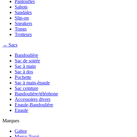
Pantoufles
Sabots
Sandales
Slip-on
Sneakers
Tongs
Trotteurs
→ Sacs
Bandoulière
Sac de soirée
Sac à main
Sac à dos
Pochette
Sac à main-épaule
Sac ceinture
Bandoulière/téléphone
Accessoires divers
Epaule-Bandoulière
Epaule
Marques
Gabor
Marco Tozzi