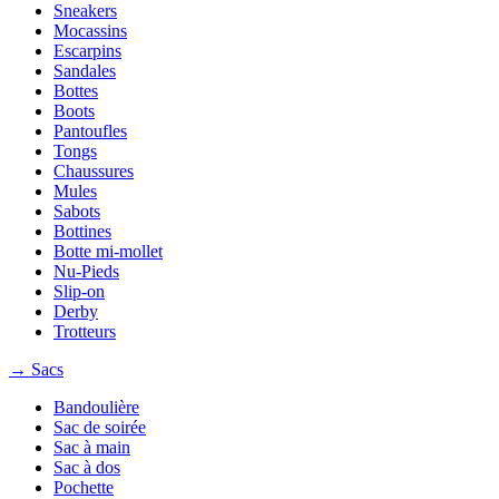
Sneakers
Mocassins
Escarpins
Sandales
Bottes
Boots
Pantoufles
Tongs
Chaussures
Mules
Sabots
Bottines
Botte mi-mollet
Nu-Pieds
Slip-on
Derby
Trotteurs
→ Sacs
Bandoulière
Sac de soirée
Sac à main
Sac à dos
Pochette