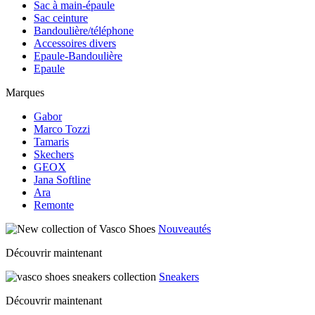
Sac à main-épaule
Sac ceinture
Bandoulière/téléphone
Accessoires divers
Epaule-Bandoulière
Epaule
Marques
Gabor
Marco Tozzi
Tamaris
Skechers
GEOX
Jana Softline
Ara
Remonte
Nouveautés
Découvrir maintenant
Sneakers
Découvrir maintenant