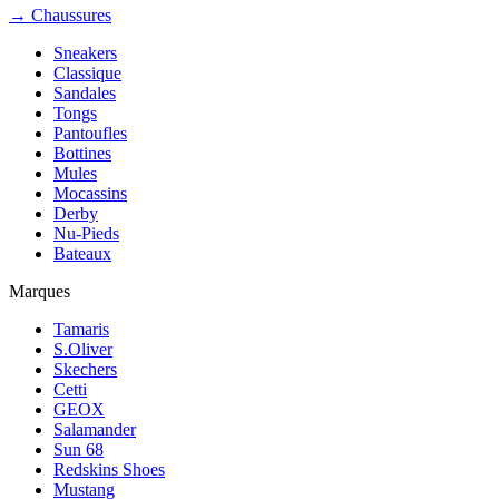
→ Chaussures
Sneakers
Classique
Sandales
Tongs
Pantoufles
Bottines
Mules
Mocassins
Derby
Nu-Pieds
Bateaux
Marques
Tamaris
S.Oliver
Skechers
Cetti
GEOX
Salamander
Sun 68
Redskins Shoes
Mustang