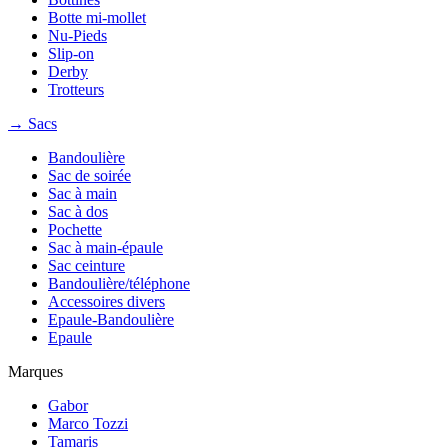
Botte mi-mollet
Nu-Pieds
Slip-on
Derby
Trotteurs
→ Sacs
Bandoulière
Sac de soirée
Sac à main
Sac à dos
Pochette
Sac à main-épaule
Sac ceinture
Bandoulière/téléphone
Accessoires divers
Epaule-Bandoulière
Epaule
Marques
Gabor
Marco Tozzi
Tamaris