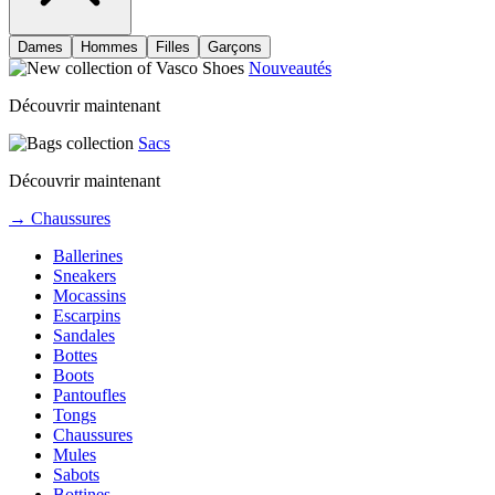
Dames
Hommes
Filles
Garçons
Nouveautés
Découvrir maintenant
Sacs
Découvrir maintenant
→ Chaussures
Ballerines
Sneakers
Mocassins
Escarpins
Sandales
Bottes
Boots
Pantoufles
Tongs
Chaussures
Mules
Sabots
Bottines