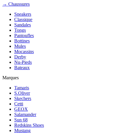
→ Chaussures
Sneakers
Classique
Sandales
Tongs
Pantoufles
Bottines
Mules
Mocassins
Derby
Nu-Pieds
Bateaux
Marques
Tamaris
S.Oliver
Skechers
Cetti
GEOX
Salamander
Sun 68
Redskins Shoes
Mustang