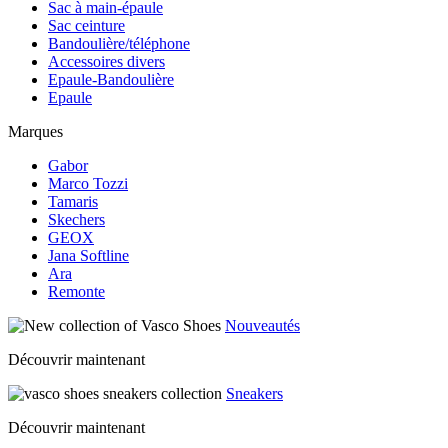
Sac à main-épaule
Sac ceinture
Bandoulière/téléphone
Accessoires divers
Epaule-Bandoulière
Epaule
Marques
Gabor
Marco Tozzi
Tamaris
Skechers
GEOX
Jana Softline
Ara
Remonte
Nouveautés
Découvrir maintenant
Sneakers
Découvrir maintenant