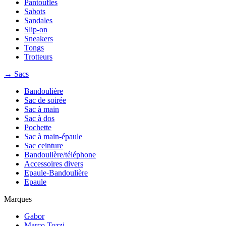
Pantoufles
Sabots
Sandales
Slip-on
Sneakers
Tongs
Trotteurs
→ Sacs
Bandoulière
Sac de soirée
Sac à main
Sac à dos
Pochette
Sac à main-épaule
Sac ceinture
Bandoulière/téléphone
Accessoires divers
Epaule-Bandoulière
Epaule
Marques
Gabor
Marco Tozzi