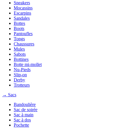
Sneakers
Mocassins
Escarpins
Sandales
Bottes
Boots
Pantoufles
Tongs
Chaussures
Mules
Sabots
Bottines
Botte mi-mollet
Nu-Pieds
Slip-on
Derby
Trotteurs
→ Sacs
Bandoulière
Sac de soirée
Sac à main
Sac à dos
Pochette