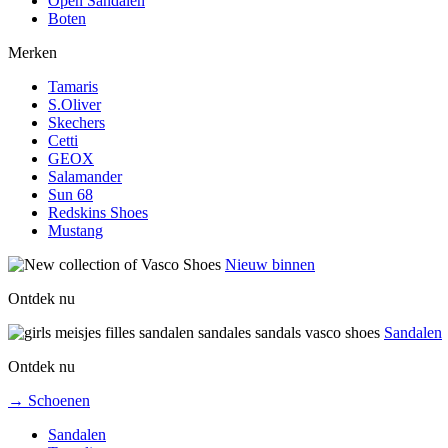
Open Sandalen
Boten
Merken
Tamaris
S.Oliver
Skechers
Cetti
GEOX
Salamander
Sun 68
Redskins Shoes
Mustang
Nieuw binnen
Ontdek nu
Sandalen
Ontdek nu
→ Schoenen
Sandalen