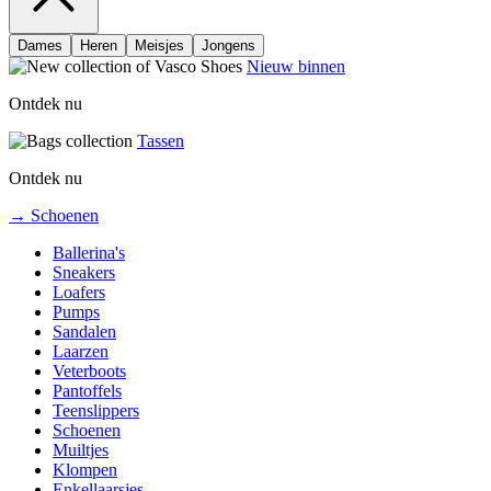
Dames
Heren
Meisjes
Jongens
Nieuw binnen
Ontdek nu
Tassen
Ontdek nu
→ Schoenen
Ballerina's
Sneakers
Loafers
Pumps
Sandalen
Laarzen
Veterboots
Pantoffels
Teenslippers
Schoenen
Muiltjes
Klompen
Enkellaarsjes