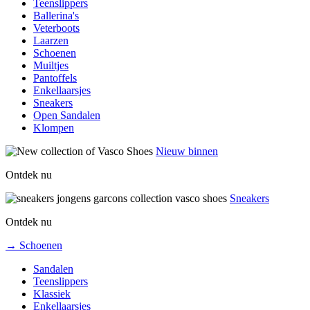
Teenslippers
Ballerina's
Veterboots
Laarzen
Schoenen
Muiltjes
Pantoffels
Enkellaarsjes
Sneakers
Open Sandalen
Klompen
Nieuw binnen
Ontdek nu
Sneakers
Ontdek nu
→ Schoenen
Sandalen
Teenslippers
Klassiek
Enkellaarsjes