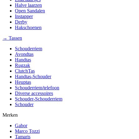
Halve laarzen
Open Sandalen
Instapper
Derby
Hakschoenen
→ Tassen
Schouderriem
Avondtas
Handtas
Rugzak
ClutchTas
Handtas-Schouder
Heuptas
Schouderriem/telefoon
Diverse accessoires
Schouder-Schouderriem
Schouder
Merken
Gabor
Marco Tozzi
Tamaris