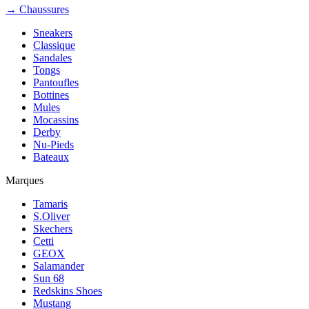
→ Chaussures
Sneakers
Classique
Sandales
Tongs
Pantoufles
Bottines
Mules
Mocassins
Derby
Nu-Pieds
Bateaux
Marques
Tamaris
S.Oliver
Skechers
Cetti
GEOX
Salamander
Sun 68
Redskins Shoes
Mustang