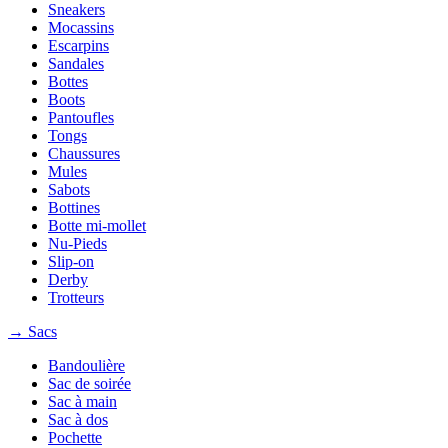
Sneakers
Mocassins
Escarpins
Sandales
Bottes
Boots
Pantoufles
Tongs
Chaussures
Mules
Sabots
Bottines
Botte mi-mollet
Nu-Pieds
Slip-on
Derby
Trotteurs
→ Sacs
Bandoulière
Sac de soirée
Sac à main
Sac à dos
Pochette