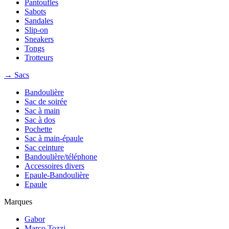
Pantoufles
Sabots
Sandales
Slip-on
Sneakers
Tongs
Trotteurs
→ Sacs
Bandoulière
Sac de soirée
Sac à main
Sac à dos
Pochette
Sac à main-épaule
Sac ceinture
Bandoulière/téléphone
Accessoires divers
Epaule-Bandoulière
Epaule
Marques
Gabor
Marco Tozzi