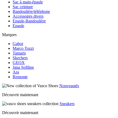
Sac à main-épaule
Sac ceinture
Bandoulière/téléphone
Accessoires divers
Epaule-Bandoulière
Epaule
Marques
Gabor
Marco Tozzi
Tamaris
Skechers
GEOX
Jana Softline
Ara
Remonte
Nouveautés
Découvrir maintenant
Sneakers
Découvrir maintenant