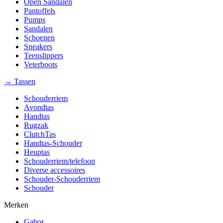
Open Sandalen
Pantoffels
Pumps
Sandalen
Schoenen
Sneakers
Teenslippers
Veterboots
→ Tassen
Schouderriem
Avondtas
Handtas
Rugzak
ClutchTas
Handtas-Schouder
Heuptas
Schouderriem/telefoon
Diverse accessoires
Schouder-Schouderriem
Schouder
Merken
Gabor