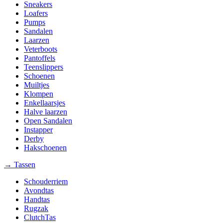
Sneakers
Loafers
Pumps
Sandalen
Laarzen
Veterboots
Pantoffels
Teenslippers
Schoenen
Muiltjes
Klompen
Enkellaarsjes
Halve laarzen
Open Sandalen
Instapper
Derby
Hakschoenen
→ Tassen
Schouderriem
Avondtas
Handtas
Rugzak
ClutchTas