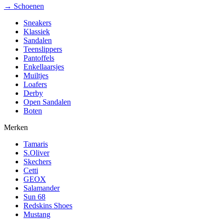
→ Schoenen
Sneakers
Klassiek
Sandalen
Teenslippers
Pantoffels
Enkellaarsjes
Muiltjes
Loafers
Derby
Open Sandalen
Boten
Merken
Tamaris
S.Oliver
Skechers
Cetti
GEOX
Salamander
Sun 68
Redskins Shoes
Mustang