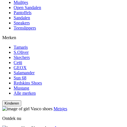
Muiltjes
Open Sandalen
Pantoffels
Sandalen
Sneakers
Teenslippers
Merken
Tamaris
S.Oliver
Skechers
Cetti
GEOX
Salamander
Sun 68
Redskins Shoes
Mustang
Alle merken
Kinderen
Meisjes
Ontdek nu