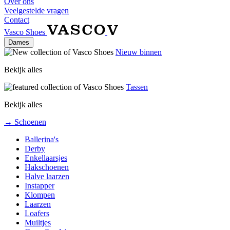
Over ons
Veelgestelde vragen
Contact
Vasco Shoes
Dames
Nieuw binnen
Bekijk alles
Tassen
Bekijk alles
→ Schoenen
Ballerina's
Derby
Enkellaarsjes
Hakschoenen
Halve laarzen
Instapper
Klompen
Laarzen
Loafers
Muiltjes