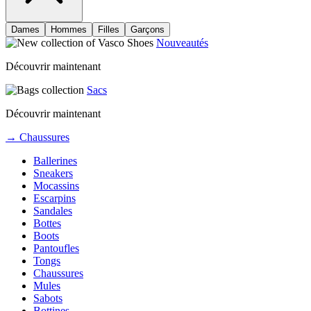
Dames
Hommes
Filles
Garçons
Nouveautés
Découvrir maintenant
Sacs
Découvrir maintenant
→ Chaussures
Ballerines
Sneakers
Mocassins
Escarpins
Sandales
Bottes
Boots
Pantoufles
Tongs
Chaussures
Mules
Sabots
Bottines