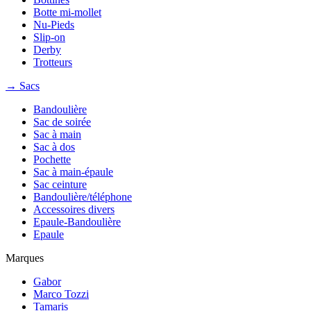
Botte mi-mollet
Nu-Pieds
Slip-on
Derby
Trotteurs
→ Sacs
Bandoulière
Sac de soirée
Sac à main
Sac à dos
Pochette
Sac à main-épaule
Sac ceinture
Bandoulière/téléphone
Accessoires divers
Epaule-Bandoulière
Epaule
Marques
Gabor
Marco Tozzi
Tamaris